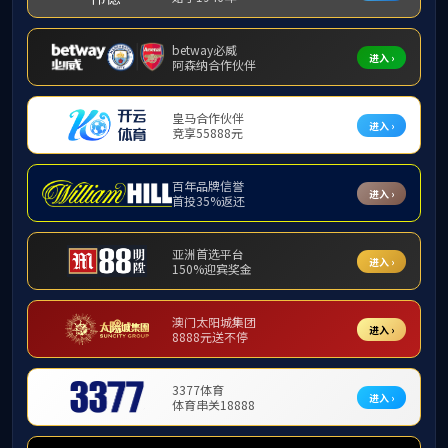
关于我们
304永利集团介绍
企业文化
联系我们
董事会秘书
杨帆
董事会秘书传
董事会秘书电话
0591-38350008
0591-38350023
真
董事会秘书Email
stock@fjgs.com.cn
证券事务代表
冯国栋
证券事务代表电
证券事务代表
0591-38350008
0591-38350023
话
传真
证券业务代表
stock@fjgs.com.cn
Email